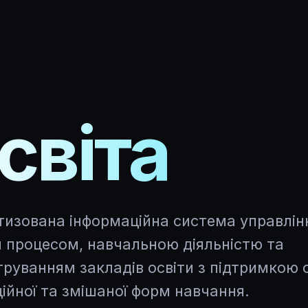
світа
изована інформаційна система управлін
м процесом, навчальною діяльністю та
труванням закладів освіти з підтримкою о
ійної та змішаної форм навчання.