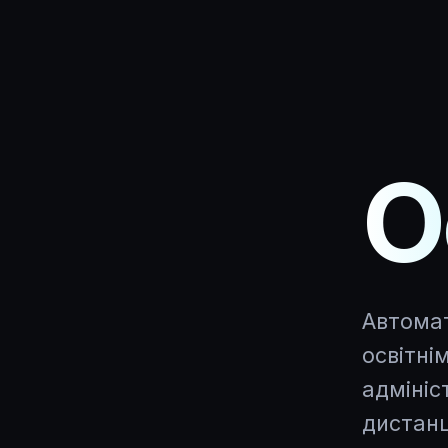
О
Автомат
освітні
адмініс
дистанц