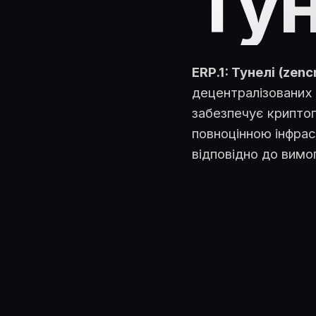
Тун
ERP.1: Тунелі (zen
децентралізованих 
забезпечує криптог
повноцінною інфрас
відповідно до вимог