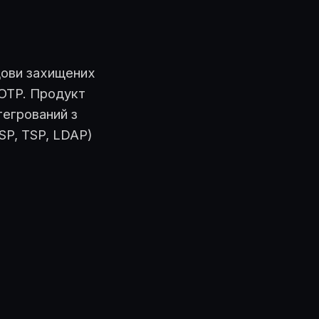
ови захищених
/OTP. Продукт
тегрований з
SP, TSP, LDAP)