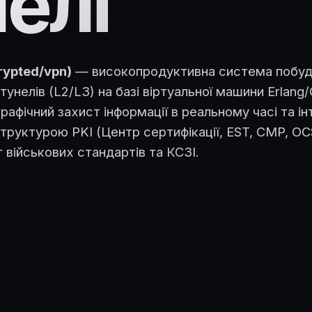
елі
crypted/vpn)
— високопродуктивна система побуд
тунелів (L2/L3) на базі віртуальної машини Erlang
рафічний захист інформації в реальному часі та ін
труктурою PKI (Центр сертифікації, EST, CMP, OC
 військових стандартів та КСЗІ.